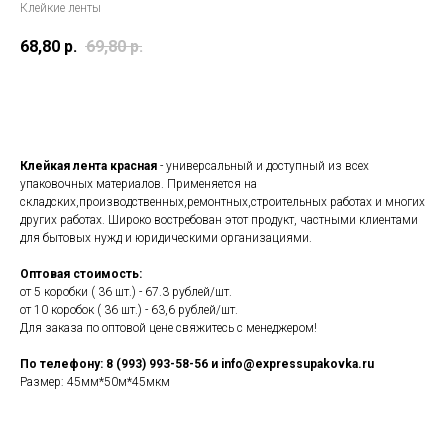
Клейкие ленты
68,80
р.
69,80
р.
В корзину
Клейкая лента красная
- универсальный и доступный из всех
упаковочных материалов. Применяется на
складских,производственныx,ремонтных,строительных работах и многих
других работах. Широко востребован этот продукт, частными клиентами
для бытовых нужд и юридическими организациями.
Оптовая стоимость:
от 5 коробки ( 36 шт.) - 67.3 рублей/шт.
от 10 коробок ( 36 шт.) - 63,6 рублей/шт.
Для заказа по оптовой цене свяжитесь с менеджером!
По телефону: 8 (993) 993-58-56 и info@expressupakovka.ru
Размер: 45мм*50м*45мкм